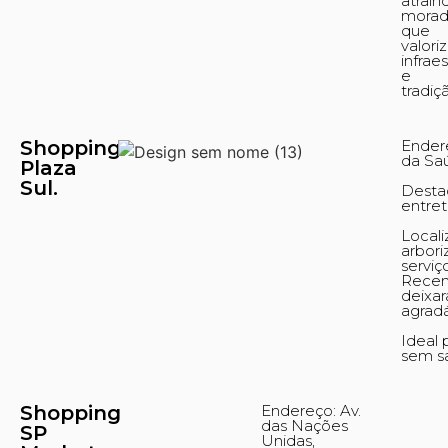
atrain
morad
que
valori
infrae
e
tradiç
Shopping
Endere
da Sa
Plaza
Sul.
Destaq
entre
Local
arbori
serviç
Recen
deixa
agradá
Ideal 
sem sa
Shopping
Endereço: Av.
das Nações
SP
Unidas,