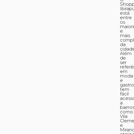
Shopp
Ibirap
está
entre
os
maior
e
mais
compl
da
cidade
Além
de
ser
referê
em
moda
e
gastr
tem
fácil
acess
a
bairro
como
Vila
Cleme
e
Mirand