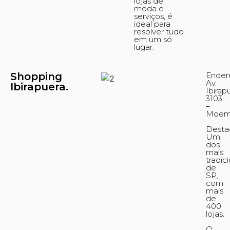
lojas de
moda e
serviços, é
ideal para
resolver tudo
em um só
lugar.
Shopping
Ender
Av.
Ibirapuera.
Ibirap
3103
–
Moem
Desta
Um
dos
mais
tradic
de
SP,
com
mais
de
400
lojas.
O