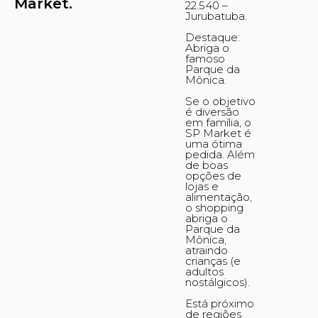
Market.
22.540 –
Jurubatuba.
Destaque:
Abriga o
famoso
Parque da
Mônica.
Se o objetivo
é diversão
em família, o
SP Market é
uma ótima
pedida. Além
de boas
opções de
lojas e
alimentação,
o shopping
abriga o
Parque da
Mônica,
atraindo
crianças (e
adultos
nostálgicos).
Está próximo
de regiões